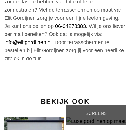
e nog te 
boven 
zonder last te hebben van hitte of felle
wijzigen 
uit.
zonnestralen? Met de terrasschermen op maat van
om het 
Vriende
Elit Gordijnen zorg je voor een fijne leefomgeving.
helema
ijke 
Je kunt ons bellen op
06-34278383
. Wil je ons liever
al 
eigena
per mail bereiken? Ook dat is mogelijk via:
perfect 
r, die de
info@elitgordijnen.nl
. Door terrasschermen te
te 
tijd nam
maken 
om 
bestellen bij Elit Gordijnen zorg jij voor een heerlijke
(zoals 
naar 
zitplek in de tuin.
trekhaa
onze 
kjes 
wensen
gratis 
te 
bij en 
luistere
gewiss
n. Al 
eld van 
maakte
BEKIJK OOK
kleur 
we hem
voor de 
het 
SCREENS
touw 
soms 
voor 
wat 