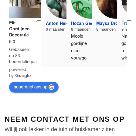
Elit
Anton Nekipelov
Hozan Geen
Maysa Broeren
Frans 
Gordijnen
6 maanden geleden
8 maanden geleden
8 maanden geleden
9 maand
Decoratie
Mooie 
Na vele
5.0
gordijne
gordijn
Gebaseerd
n en 
n 
op 83
vouwgo
winkels
beoordelingen
rdijnen. 
te 
powered
Hij 
hebben 
by
G
o
o
g
l
e
heeft 
bezoch
ook de 
, kwam 
beoordeel ons op
moeite 
Elit 
genome
Gordijn
n om 
en met 
dingen 
kop en 
NEEM CONTACT MET ONS OP
na 
schoud
Wil jij ook lekker in de tuin of huiskamer zitten
installati
er er 