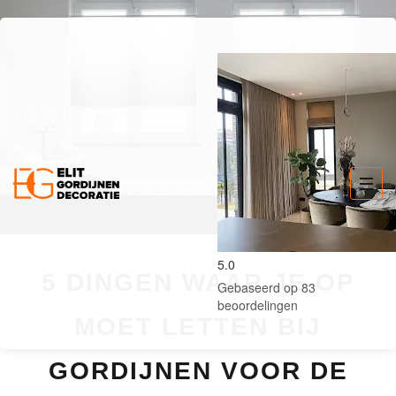
5.0
5 DINGEN WAAR JE OP
Gebaseerd op 83
beoordelingen
MOET LETTEN BIJ
GORDIJNEN VOOR DE